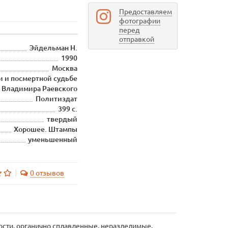
Предоставляем
фотографии
перед
отправкой
Эйдельман Н.
1990
Москва
и и посмертной судьбе
Владимира Раевского
Политиздат
399 с.
твердый
Хорошее. Штампы
уменьшенный
0 отзывов
нности, органично сплавленные, неразделимые.