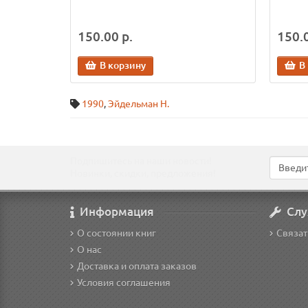
150.00 р.
150.0
В корзину
В
1990
,
Эйдельман Н.
Подпишитесь на наши новости!
Новинки, скидки, предложения!
Информация
Слу
О состоянии книг
Связат
О нас
Доставка и оплата заказов
Условия соглашения