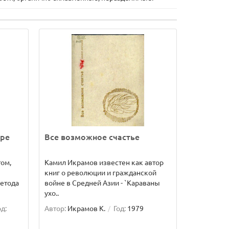
ере
Все возможное счастье
том,
Камил Икрамов известен как автор
книг о революции и гражданской
метода
войне в Средней Азии - `Караваны
ухо..
од:
Автор:
Икрамов К.
Год:
1979