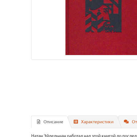
Описание
Характеристики
От
Натан Эйдельман работал над этой книгой до послед