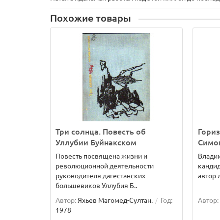
Похожие товары
Три солнца. Повесть об
Гориз
Уллубии Буйнакском
Симо
Повесть посвящена жизни и
Владим
революционной деятельности
кандид
руководителя дагестанских
автор 
большевиков Уллубия Б..
Автор:
Яхьев Магомед-Султан.
Год:
Автор:
1978