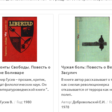
онты Свободы. Повесть о
Чужая боль: Повесть о В
не Боливаре
Засулич
ир Гусев – прозаик, критик,
В книге автор рассказывает о 
ат филологических наук. Он
как смелая революционерка
литературоведческой книги “..
отказывается от террора как 
полит..
Гусев В.
Год:
1980
Автор:
Добровольский Е.И.
Г
1978