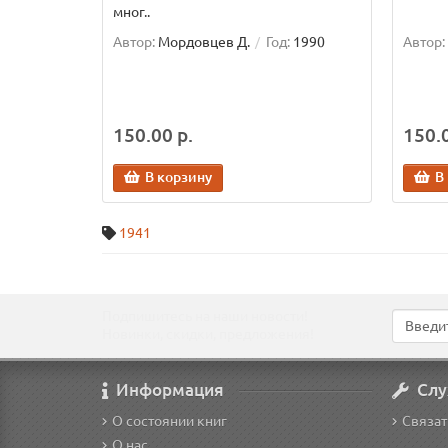
мног..
Автор:
Мордовцев Д.
Год:
1990
Автор:
150.00 р.
150.0
В корзину
В
1941
Подпишитесь на наши новости!
Новинки, скидки, предложения!
Информация
Слу
О состоянии книг
Связат
О нас