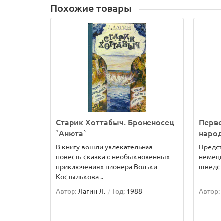
Похожие товары
Старик Хоттабыч. Броненосец
Перво
`Анюта`
наро
В книгу вошли увлекательная
Предст
повесть-сказка о необыкновенных
немецк
приключениях пионера Вольки
шведск
Костылькова ..
Автор:
Лагин Л.
Год:
1988
Автор: