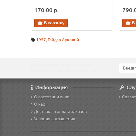
170.00 р.
790.0
В корзину
В
1957
,
Гайдар Аркадий
Подпишитесь на наши новости!
Новинки, скидки, предложения!
Информация
Слу
О состоянии книг
Связат
О нас
Доставка и оплата заказов
Условия соглашения