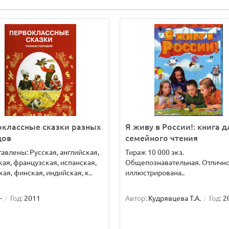
классные сказки разных
Я живу в России!: книга д
дов
семейного чтения
авлены: Русская, английская,
Тираж 10 000 экз.
ая, французская, испанская,
Общепознавательная. Отличн
ая, финская, индийская, к..
иллюстрирована..
-
Год:
2011
Автор:
Кудрявцева Т.А.
Год:
2