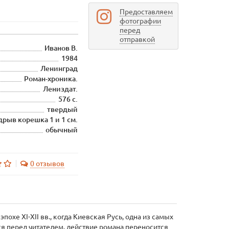
Предоставляем
фотографии
перед
отправкой
Иванов В.
1984
Ленинград
Роман-хроника.
Лениздат.
576 с.
твердый
дрыв корешка 1 и 1 см.
обычный
0 отзывов
охе XI-XII вв., когда Киевская Русь, одна из самых
я перед читателем, действие романа переносится