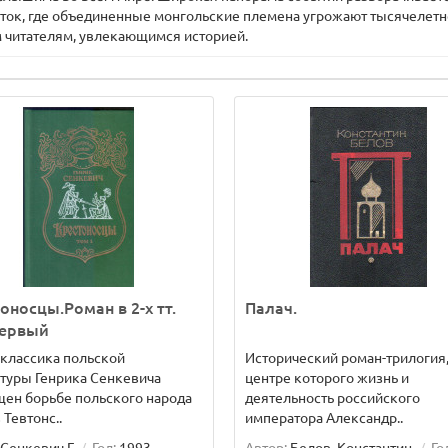
осток, где объединенные монгольские племена угрожают тысячелетн
м читателям, увлекающимся историей.
оносцы.Роман в 2-х тт.
Палач.
первый
классика польской
Исторический роман-трилогия,
туры Генрика Сенкевича
центре которого жизнь и
ен борьбе польского народа
деятельность российского
 Тевтонс..
императора Александр..