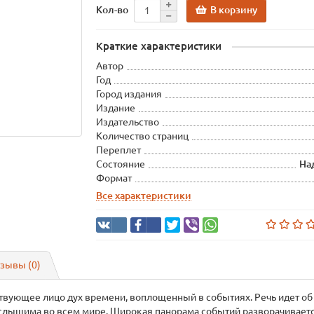
В корзину
Кол-во
Краткие характеристики
Автор
Год
Город издания
Издание
Издательство
Количество страниц
Переплет
Состояние
На
Формат
Все характеристики
зывы (0)
вующее лицо дух времени, воплощенный в событиях. Речь идет об эп
 слышима во всем мире. Широкая панорама событий разворачиваетс