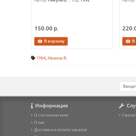
Автор:
Пикуль В.
Год:
1992
Автор:
150.00 р.
220.0
В корзину
В
1984
,
Иванов В.
Подпишитесь на наши новости!
Новинки, скидки, предложения!
Информация
Слу
О состоянии книг
Связат
О нас
Доставка и оплата заказов