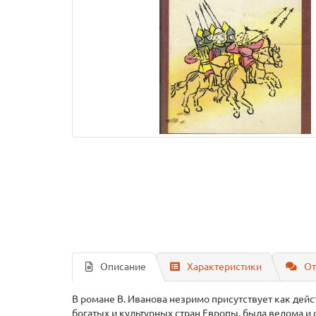
Описание
Характеристики
От
В романе В. Иванова незримо присутствует как дейст
богатых и культурных стран Европы, была ведома и