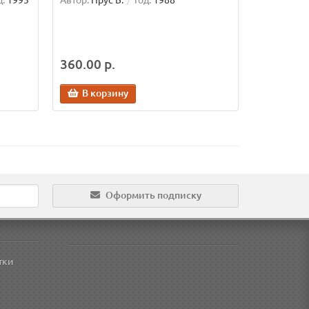
д:
1993
Автор:
Прус Б.
Год:
1988
360.00 р.
В корзину
Оформить подписку
тки