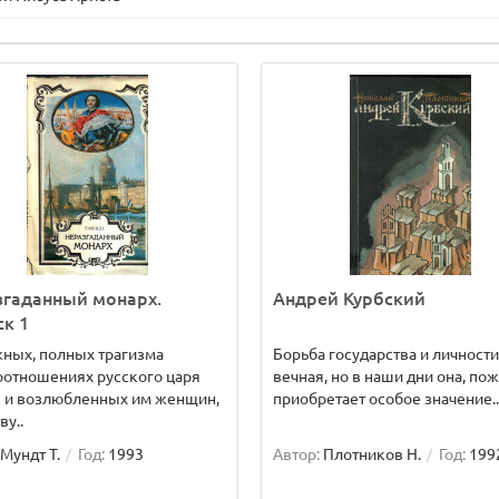
згаданный монарх.
Андрей Курбский
к 1
ных, полных трагизма
Борьба государства и личности
отношениях русского царя
вечная, но в наши дни она, пож
I и возлюбленных им женщин,
приобретает особое значение..
ву..
Мундт Т.
Год:
1993
Автор:
Плотников Н.
Год:
199