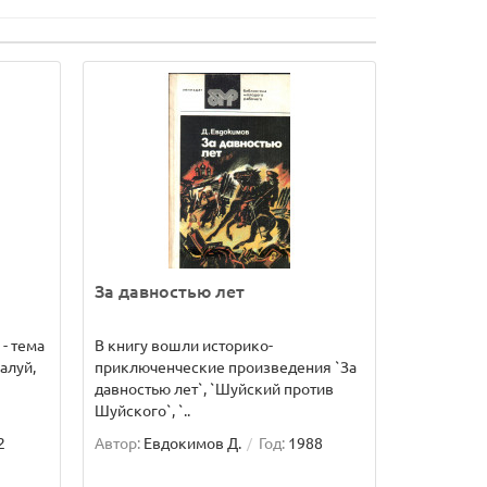
За давностью лет
 - тема
В книгу вошли историко-
алуй,
приключенческие произведения `За
давностью лет`, `Шуйский против
Шуйского`, `..
2
Автор:
Евдокимов Д.
Год:
1988