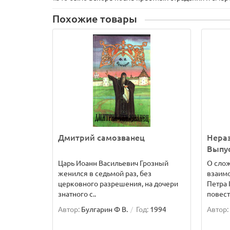
Похожие товары
Дмитрий самозванец
Нера
Выпус
Царь Иоанн Васильевич Грозный
О слож
женился в седьмой раз, без
взаимо
церковного разрешения, на дочери
Петра 
знатного с..
повест
Автор:
Булгарин Ф В.
Год:
1994
Автор: