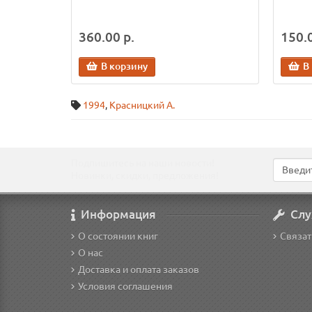
360.00 р.
150.0
В корзину
В
1994
,
Красницкий А.
Подпишитесь на наши новости!
Новинки, скидки, предложения!
Информация
Слу
О состоянии книг
Связат
О нас
Доставка и оплата заказов
Условия соглашения