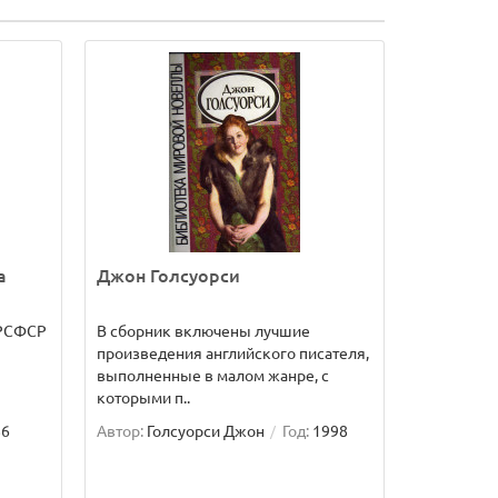
а
Джон Голсуорси
 РСФСР
В сборник включены лучшие
произведения английского писателя,
выполненные в малом жанре, с
которыми п..
86
Автор:
Голсуорси Джон
Год:
1998