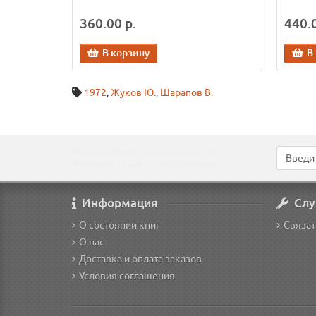
360.00 р.
440.0
В корзину
В
1972
,
Жуков Ю.
,
Шарапов В.
Подпишитесь на наши новости!
Новинки, скидки, предложения!
Информация
Слу
О состоянии книг
Связат
О нас
Доставка и оплата заказов
Условия соглашения