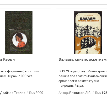
а Керри
Валаам: кризис аскетизм
лет оформлен с золотым
В 1979 году Совет Министров
ием. Тираж 7 000 экз...
решил превратить Валаамский
архипелаг в архитектурно-
природный муз..
Драйзер Теодор
Год:
2000
Автор:
Резников Л.Я.
Год:
19