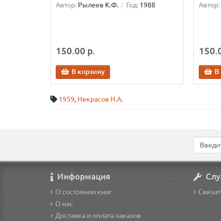
Автор:
Рылеев К.Ф.
Год:
1988
Автор:
150.00 р.
150.0
В корзину
В
1959
,
Некрасов Н.А.
Подпишитесь на наши новости!
Новинки, скидки, предложения!
Информация
Слу
О состоянии книг
Связат
О нас
Доставка и оплата заказов