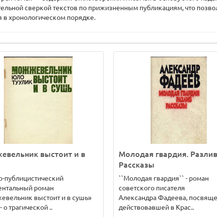
ительной сверкой текстов по прижизненным публикациям, что позвол
я в хронологическом порядке.
евельник выстоит и в
Молодая гвардия. Разлив
Рассказы
о-публицистический
``Молодая гвардия`` - роман
ентальный роман
советского писателя
евельник выстоит и в сушь»
Александра Фадеева, посвящ
- о трагической ..
действовавшей в Крас..