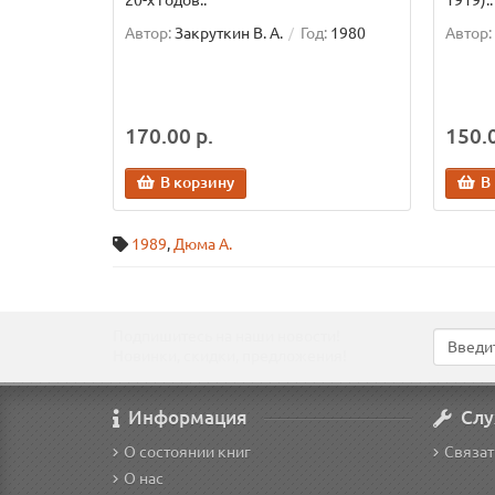
20-х годов..
1919)..
Автор:
Закруткин В. А.
Год:
1980
Автор:
170.00 р.
150.0
В корзину
В
1989
,
Дюма А.
Подпишитесь на наши новости!
Новинки, скидки, предложения!
Информация
Слу
О состоянии книг
Связат
О нас