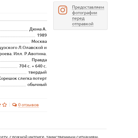
Предоставляем
фотографии
перед
отправкой
Дюма А.
1989
Москва
нцузского Л.Олавской и
роева. Илл. Р.Авотина.
Правда
704 с. + 640 с.
твердый
Корешок слегка потерт
обычный
0 отзывов
жету, сложной интриге, таинственным ситуациям.