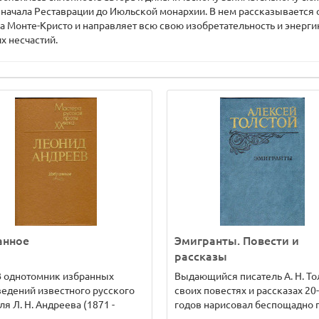
 начала Реставрации до Июльской монархии. В нем рассказывается 
Монте-Кристо и направляет всю свою изобретательность и энергию 
х несчастий.
анное
Эмигранты. Повести и
рассказы
 В однотомник избранных
Выдающийся писатель А. Н. То
едений известного русского
своих повестях и рассказах 20-
ля Л. Н. Андреева (1871 -
годов нарисовал беспощадно п