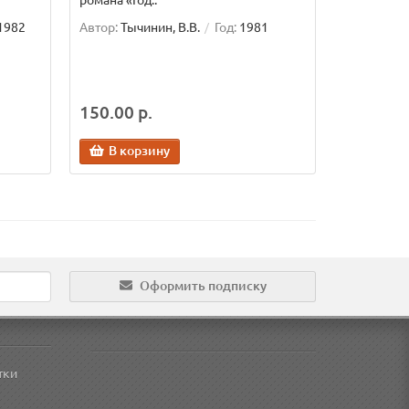
романа «Год..
1982
Автор:
Тычинин, В.В.
Год:
1981
150.00 р.
В корзину
Оформить подписку
тки