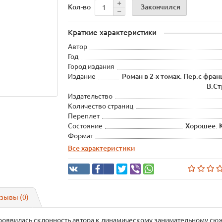
Закончился
Кол-во
Краткие характеристики
Автор
Год
Город издания
Издание
Роман в 2-х томах. Пер.с фра
В.Ст
Издательство
Количество страниц
Переплет
Состояние
Хорошее. 
Формат
Все характеристики
зывы (0)
 проявилась склонность автора к динамическому занимательному сю