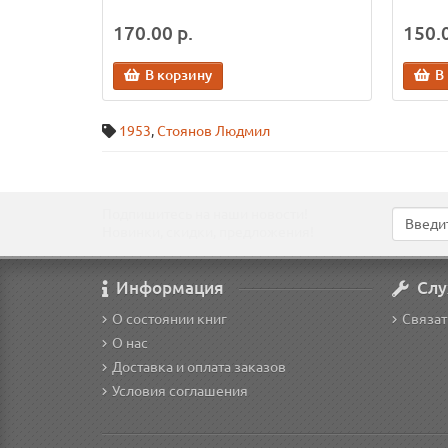
170.00 р.
150.0
В корзину
В
1953
,
Стоянов Людмил
Подпишитесь на наши новости!
Новинки, скидки, предложения!
Информация
Слу
О состоянии книг
Связат
О нас
Доставка и оплата заказов
Условия соглашения