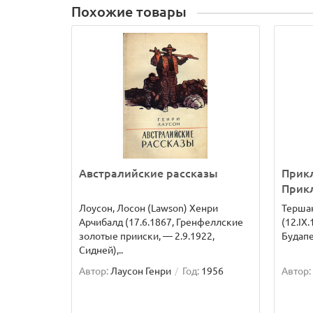
Похожие товары
Австралийские рассказы
Прик
Прик
Лоусон, Лосон (Lawson) Хенри
Тершан
Арчибалд (17.6.1867, Гренфеллские
(12.IX
золотые прииски, — 2.9.1922,
Будапе
Сидней),..
Автор:
Лаусон Генри
Год:
1956
Автор: