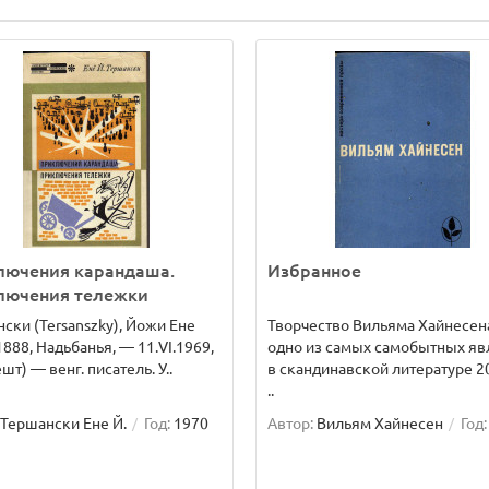
лючения карандаша.
Избранное
лючения тележки
ски (Tersanszky), Йожи Ене
Творчество Вильяма Хайнесен
.1888, Надьбанья, — 11.VI.1969,
одно из самых самобытных яв
шт) — венг. писатель. У..
в скандинавской литературе 20
..
Тершански Ене Й.
Год:
1970
Автор:
Вильям Хайнесен
Год: