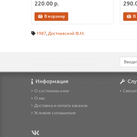
220.00 р.
290.0
В корзину
В
1987
,
Достоевский Ф.М.
Подпишитесь на наши новости!
Новинки, скидки, предложения!
Информация
Слу
О состоянии книг
Связат
О нас
Доставка и оплата заказов
Условия соглашения