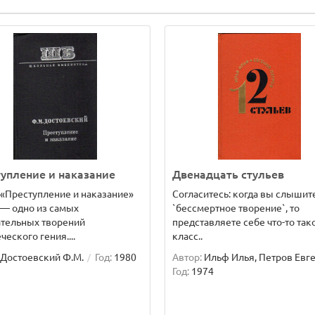
упление и наказание
Двенадцать стульев
«Преступление и наказание»
Согласитесь: когда вы слышит
 — одно из самых
`бессмертное творение`, то
ательных творений
представляете себе что-то так
ческого гения....
класс..
Достоевский Ф.М.
Год:
1980
Автор:
Ильф Илья, Петров Евге
Год:
1974