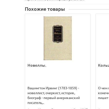
Похожие товары
Новеллы.
Кольц
Вашингтон Ирвинг (1783-1859) -
О чем 
новеллист, очеркист, историк,
конечн
биограф - первый американский
пишет 
писатель,..