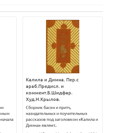
Калила и Димна. Пер.с
араб.Предисл. и
коммент.Б.Шидфар.
Худ.Н.Крылов.
ом
Сборник басен и притч,
самым
назидательных и поучительных
начала
рассказов под заголовком «Калила и
Димна» являет..