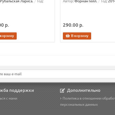
Рубальская Лариса.
Год:
Автор:
Форман Гейл.
Год:
201
0 р.
290.00 р.
 корзину
В корзину
жба поддержки
Дополнительно
ься с нами
Политика в отношении обрабо
персональных данных