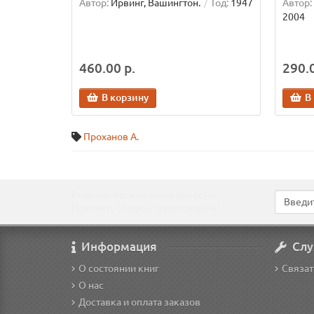
Автор:
Ирвинг, Вашингтон.
Год:
1947
Автор:
2004
460.00 р.
290.0
В корзину
В
Проханов А.
Подпишитесь на наши новости!
Новинки, скидки, предложения!
Информация
Слу
О состоянии книг
Связат
О нас
Доставка и оплата заказов