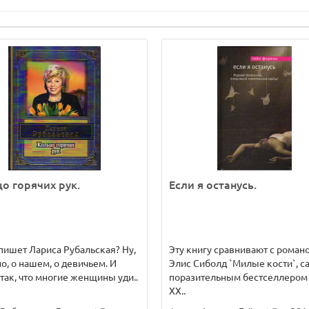
о горячих рук.
Если я останусь.
пишет Лариса Рубальская? Ну,
Эту книгу сравнивают с роман
о, о нашем, о девичьем. И
Элис Сиболд `Милые кости`, 
так, что многие женщины уди..
поразительным бестселлером 
XX..