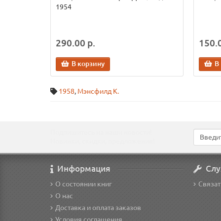
1954
290.00 р.
150.0
В корзину
В
1958
,
Мэнсфилд К.
Подпишитесь на наши новости!
Новинки, скидки, предложения!
Информация
Слу
О состоянии книг
Связат
О нас
Доставка и оплата заказов
Условия соглашения