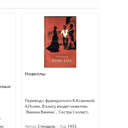
Новеллы
ичные
Перевод с французского К.Ксаниной,
А.Поляк. В книгу входят новеллы:
`Ванина Ванини`, `Сестра Схоласт..
.
нс
Автор:
Стендаль
Год:
1955