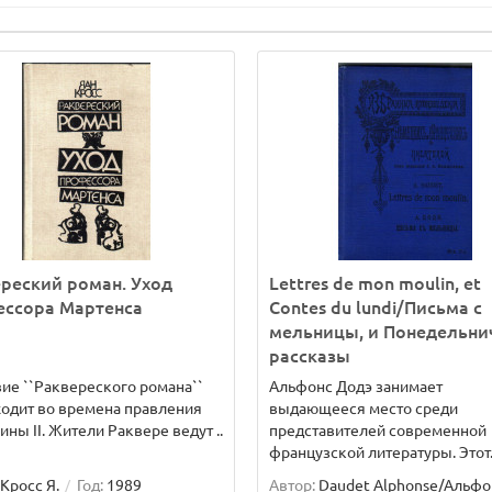
реский роман. Уход
Lettres de mon moulin, et
ессора Мартенса
Contes du lundi/Письма с
мельницы, и Понедельн
рассказы
ие ``Раквереского романа``
Альфонс Додэ занимает
одит во времена правления
выдающееся место среди
ины II. Жители Раквере ведут ..
представителей современной
французской литературы. Этот.
Кросс Я.
Год:
1989
Автор:
Daudet Alphonse/Альфо