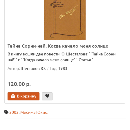
Тайна Сорни-най. Когда качало меня солнце
В книгу вошли две повести Ю. Шесталова: ``Тайна Сорни-
най`` и ``Когда качало меня солнце``. Статья `..
Автор:
Шесталов Ю.
Год:
1983
120.00 р.
В корзину
2002
,
Мисима Юкио.