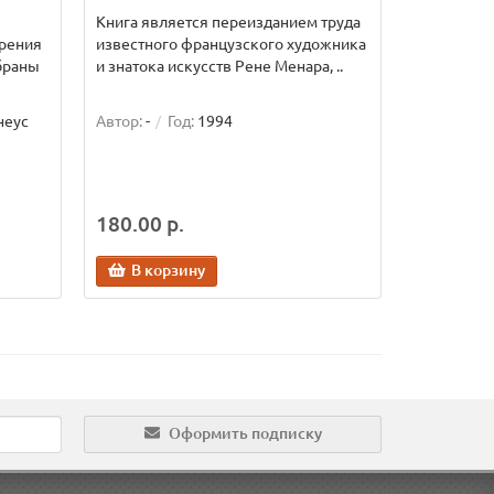
Книга является переизданием труда
зрения
известного французского художника
браны
и знатока искусств Рене Менара, ..
рнеус
Автор:
-
Год:
1994
180.00 р.
В корзину
Оформить подписку