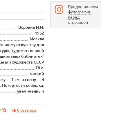
Предоставляем
фотографии
перед
отправкой
Воронин Н.Н.
1962
Москва
ельному искусству для
туры, художественной
 школьных библиотек`
демии художеств СССР
78 с.
мягкий
у — 1 см. и снизу — 4
. Потертости корешка.
увеличенный
0 отзывов