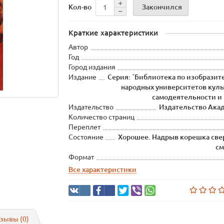
Закончился
Кол-во
Краткие характеристики
Автор
Год
Город издания
Издание
Серия: `Библиотека по изобразит
народных университетов куль
самодеятельности и
Издательство
Издательство Ака
Количество страниц
Переплет
Состояние
Хорошее. Надрыв корешка сверх
см
Формат
Все характеристики
зывы (0)