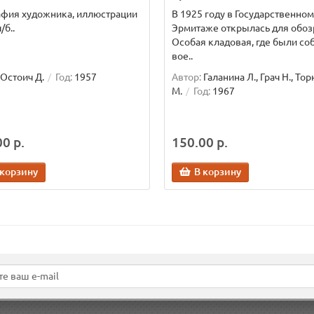
афия художника, иллюстрации
В 1925 году в Государственном
/б..
Эрмитаже открылась для обо
Особая кладовая, где были со
вое..
Остоич Д.
Год:
1957
Автор:
Галанина Л., Грач Н., То
М.
Год:
1967
0 р.
150.00 р.
 корзину
В корзину