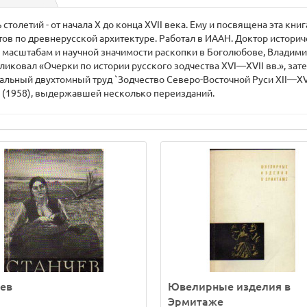
столетий - от начала X до конца XVII века. Ему и посвящена эта кн
ов по древнерусской архитектуре. Работал в ИААН. Доктор историче
масштабам и научной значимости раскопки в Боголюбове, Владимир
убликовал «Очерки по истории русского зодчества XVI—XVII вв.», з
итальный двухтомный труд `Зодчество Северо-Восточной Руси XII—X
 (1958), выдержавшей несколько переизданий.
ев
Ювелирные изделия в
Эрмитаже