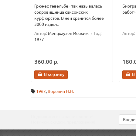
Грюнес гевельбе - так называлась
Биогр
сокровищница саксонских
работ ч
курфюрстов. В ней хранится более
3000 издел..
Автор:
Менцхаузен Иоахим.
Год:
Автор:
1977
360.00 р.
180.0
В корзину
В
1962
,
Воронин Н.Н.
Подпишитесь на наши новости!
Новинки, скидки, предложения!