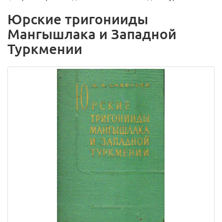
Юрские тригонииды
Мангышлака и Западной
Туркмении