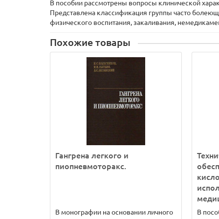
В пособии рассмотрены вопросы клинической харак
Представлена классификация группы часто болеющи
физического воспитания, закаливания, немедикам
Похожие товары
Гангрена легкого и
Техни
пиопневмоторакс.
обес
кисло
испол
меди
В монографии на основании личного
В посо