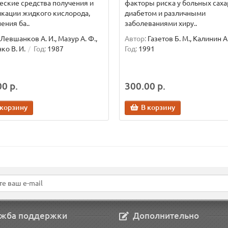
еские средства получения и
факторы риска у больных сах
кации жидкого кислорода,
диабетом и различными
ения ба..
заболеваниями хиру..
Левшанков А. И., Мазур А. Ф.,
Автор:
Газетов Б. М., Калинин А.
ко В. И.
Год:
1987
Год:
1991
0 р.
300.00 р.
 корзину
В корзину
жба поддержки
Дополнительно