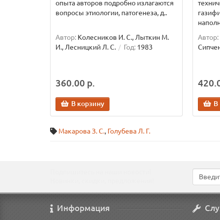
опыта авторов подробно излагаются
технич
вопросы этиологии, патогенеза, д..
газифи
наполн
Автор:
Колесников И. С., Лыткин М.
Автор:
И., Лесницкий Л. С.
Год:
1983
Сипчен
360.00 р.
420.0
В корзину
В
Макарова З. С.
,
Голубева Л. Г.
Подпишитесь на наши новости!
Новинки, скидки, предложения!
Информация
Слу