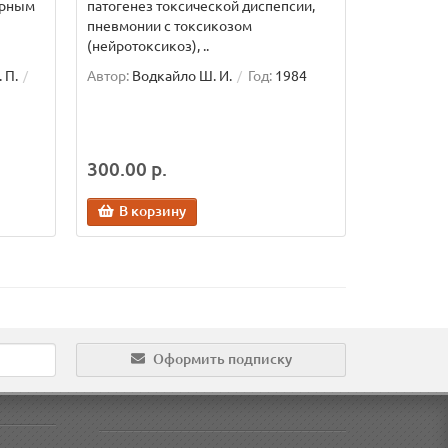
арным
патогенез токсической диспепсии,
пневмонии с токсикозом
(нейротоксикоз), ..
 П.
Автор:
Водкайло Ш. И.
Год:
1984
300.00 р.
В корзину
Оформить подписку