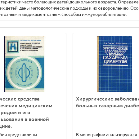
теристики часто болеющих детей дошкольного возраста. Определе
х детей, даны методологические подходы к их оздоровлению. Осо
ентозным и медикаментозным способам иммунореабилитации.
ческие средства
Хирургические заболеван
печения медицинским
больных сахарным диабе
родом и его
ьзования в военной
цине.
бии представлены
В монографии анализируются