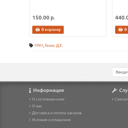
150.00 р.
440.0
В корзину
В
1991
,
Генис Д.Е.
Подпишитесь на наши новости!
Новинки, скидки, предложения!
Информация
Слу
О состоянии книг
Связат
О нас
Доставка и оплата заказов
Условия соглашения