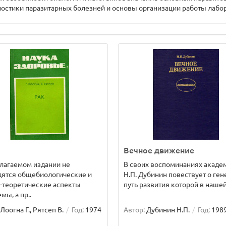
ностики паразитарных болезней и основы организации работы лабо
Вечное движение
лагаемом издании не
В своих воспоминаниях акаде
дятся общебиологические и
Н.П. Дубинин повествует о ген
-теоретические аспекты
путь развития которой в нашей 
мы, а пр..
Лоогна Г., Рятсеп В.
Год:
1974
Автор:
Дубинин Н.П.
Год:
198