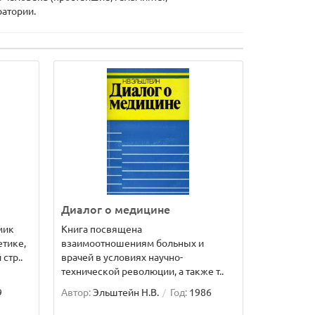
ратории.
Диалог о медицине
мик
Книга посвящена
етике,
взаимоотношениям больных и
стр..
врачей в условиях научно-
технической революции, а также т..
9
Автор:
Эльштейн Н.В.
Год:
1986