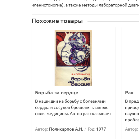
членистоногие), а также методы лабораторной диаг
Похожие товары
Борьба за сердце
Рак
В наши дни на борьбу с болезнями
В пред
сердца и сосудов брошены главные
приво
силы медицины. Автор рассказывает
научно
..
пробле
Автор:
Поликарпов А.И.
Год:
1977
Автор: