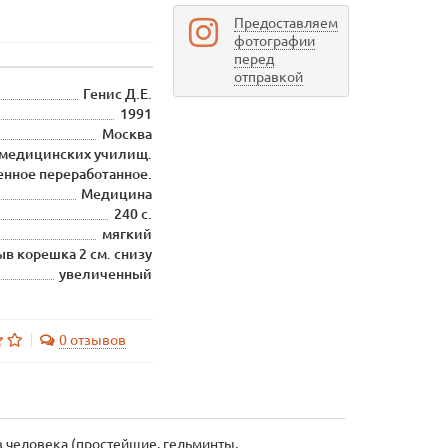
Предоставляем
фотографии
перед
отправкой
Генис Д.Е.
1991
Москва
 медицинских училищ.
енное переработанное.
Медицина
240 с.
мягкий
в корешка 2 см. снизу
увеличенный
0 отзывов
 человека (простейшие, гельминты,