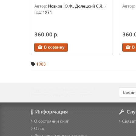
Автор:
Исаков Ю.Ф., Долецкий С.Я.
Автор:
Год:
1971
360.00 р.
360.0
В корзину
В
1983
Подпишитесь на наши новости!
Новинки, скидки, предложения!
Информация
Слу
О состоянии книг
Связат
О нас
Доставка и оплата заказов