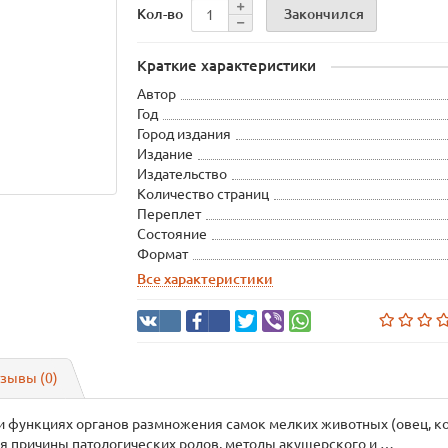
Закончился
Кол-во
Краткие характеристики
Автор
Год
Город издания
Издание
Издательство
Количество страниц
Переплет
Состояние
Формат
Все характеристики
зывы (0)
 функциях органов размножения самок мелких животных (овец, коз,
я причины патологических родов, методы акушерского и …