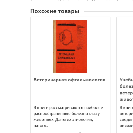
Похожие товары
Ветеринарная офтальмология.
Учебн
болез
вете
живо
В книге рассматриваются наиболее
В кни
распространенные болезни глаз у
ветери
животных. Даны их этиология,
сведе
патоге..
инвази