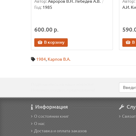
Автор:
Авроров В.Н. Лебедев А.В.
Автор:
Год:
1985
А.И. К
600.00 р.
590.0
В корзину
В
1984
,
Карпов В.А.
Подпишитесь на наши новости!
Новинки, скидки, предложения!
Информация
Слу
О состоянии книг
Связат
О нас
Доставка и оплата заказов