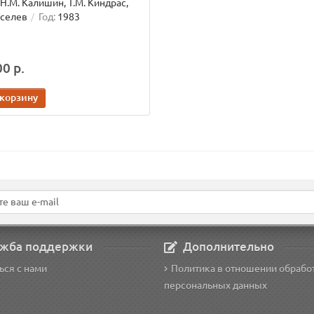
Н.М. Калишин, Т.М. Киндрас,
иселев
Год:
1983
0 р.
 корзину
жба поддержки
Дополнительно
ься с нами
Политика в отношении обрабо
персональных данных