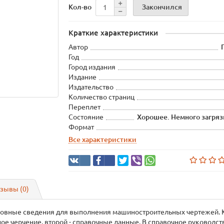
Закончился
Кол-во
Краткие характеристики
Автор
Год
Город издания
Издание
Издательство
Количество страниц
Переплет
Состояние
Хорошее. Немного загря
Формат
Все характеристики
зывы (0)
овные сведения для выполнения машиностроительных чертежей. Кни
е черчение, второй - справочные данные. В справочное руководс