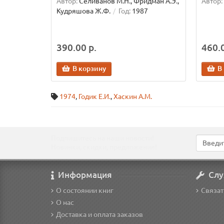
Автор:
Селиванов М.Н., Фридман А.Э.,
Автор:
Кудряшова Ж.Ф.
Год:
1987
390.00 р.
460.0
В корзину
В
1974
,
Годик Е.И.
,
Хаскин А.М.
Подпишитесь на наши новости!
Новинки, скидки, предложения!
Информация
Слу
О состоянии книг
Связат
О нас
Доставка и оплата заказов