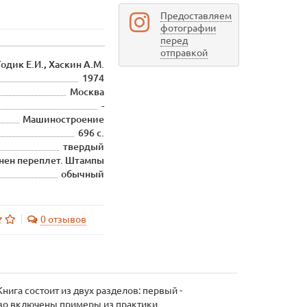
Предоставляем
фотографии
перед
отправкой
Годик Е.И., Хаскин А.М.
1974
Москва
-
Машиностроение
696 с.
твердый
знен переплет. Штампы
обычный
0 отзывов
га состоит из двух разделов: первый -
тво включены примеры из практики