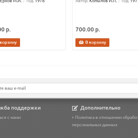
Ерхов М.И.
Год:
1978
Автор:
Копылов И.П.
Год:
197
0 р.
700.00 р.
 корзину
В корзину
жба поддержки
Дополнительно
ься с нами
Политика в отношении обрабо
персональных данных