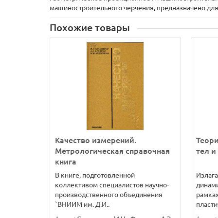
машиностроительного черчения, предназначено дл
Похожие товары
Качество измерений.
Теори
Метрологическая справочная
тел и
книга
В книге, подготовленной
Излага
коллективом специалистов научно-
динами
производственного объединения
рамках
`ВНИИМ им. Д.И..
пласти