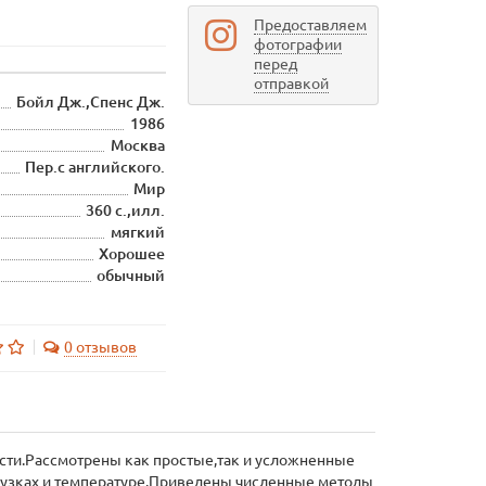
Предоставляем
фотографии
перед
отправкой
Бойл Дж.,Спенс Дж.
1986
Москва
Пер.с английского.
Мир
360 с.,илл.
мягкий
Хорошее
обычный
0 отзывов
сти.Рассмотрены как простые,так и усложненные
узках и температуре.Приведены численные методы