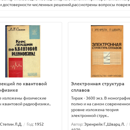
и достоверности численных решений,рассмотрены вопросы поврежд
лекций по квантовой
Электронная структура
офизике
сплавов
ге изложены физические
Тираж - 3600 экз. В монографи
 квантовой радиофизики..
полно и на самом современно
уровне изложена теория
электронной струк..
Степин Л.Д.
Год:
1952
Автор:
Эренрейх Г.,Шварц Л.