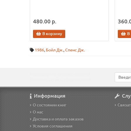
480.00 р.
360.0
В корзину
В
1986
,
Бойл Дж.
,
Спенс Дж.
Подпишитесь на наши новости!
Новинки, скидки, предложения!
Информация
Слу
О состоянии книг
Связат
О нас
Доставка и оплата заказов
Условия соглашения