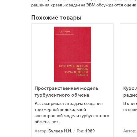
решения краевых задач на ЭВМ,обсуждаются оценк
Похожие товары
Пространственная модель
Курс 
турбулентного обмена
ради
Рассматривается задача создания
В кни
трехмерной нелокальной
основы
анизотропной модели турбулентного
обмена, поз..
Автор:
Булеев Н.И.
Год:
1989
Автор: