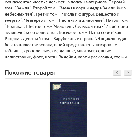
фундаментальность с легкостью подачи материала. Первый
том - `Земля`. Второй том - `Земная кора и недра Земли. Мир
небесных тел`. Третий том - `Числа и фигуры. Вещество и
энергия`. Четвертый том - `Растения и животные`. Пятый том -
`Техника`. Шестой том - `Человек`. Седьмой том - `Из истории
человеческого общества`. Восьмой том - `Наша советская
Родина`. Девятый том - `Зарубежные страны`. Энциклопедия
богато иллюстрирована, в ней представлены цифровые
таблицы, хронологические данные, многочисленные
иллюстрации, фото, цветн. Вклейки, карты раскладки, схемы.
Похожие товары