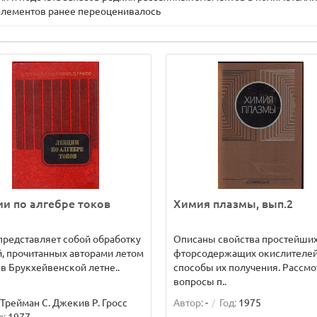
элементов ранее переоценивалось
и по алгебре токов
Химия плазмы, вып.2
представляет собой обработку
Описаны свойства простейши
, прочитанных авторами летом
фторсодержащих окислителей
. в Брукхейвенской летне..
способы их получения. Рассм
вопросы п..
Трейман С. Джекив Р. Гросс
Автор:
-
Год:
1975