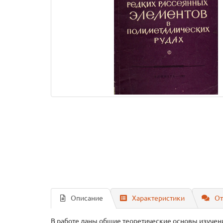
Описание
Характеристики
От
В работе даны общие теоретические основы изучени