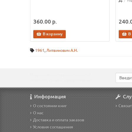
Д.
Го
360.00 р.
240.0
В корзину
В
1961
,
Литвинович А.Н.
Подпишитесь на наши новости!
Новинки, скидки, предложения!
Информация
Слу
О состоянии книг
Связат
О нас
Доставка и оплата заказов
Условия соглашения