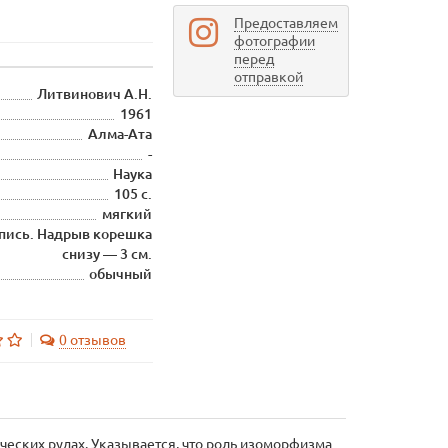
Предоставляем
фотографии
перед
отправкой
Литвинович А.Н.
1961
Алма-Ата
-
Наука
105 с.
мягкий
пись. Надрыв корешка
снизу — 3 см.
обычный
0 отзывов
ческих рудах. Указывается, что роль изоморфизма