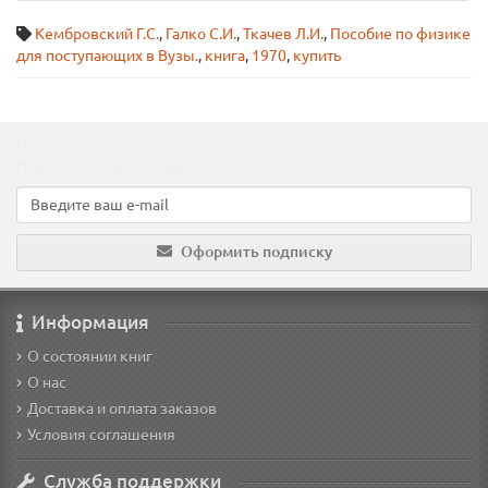
Кембровский Г.С.
,
Галко С.И.
,
Ткачев Л.И.
,
Пособие по физике
для поступающих в Вузы.
,
книга
,
1970
,
купить
Подпишитесь на наши новости!
Новинки, скидки, предложения!
Оформить подписку
Информация
О состоянии книг
О нас
Доставка и оплата заказов
Условия соглашения
Служба поддержки