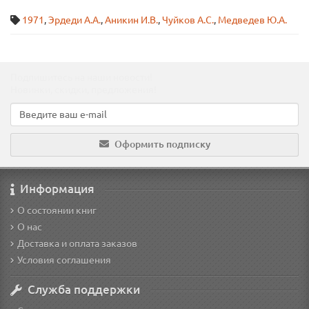
1971
,
Эрдеди А.А.
,
Аникин И.В.
,
Чуйков А.С.
,
Медведев Ю.А.
Подпишитесь на наши новости!
Новинки, скидки, предложения!
Оформить подписку
Информация
О состоянии книг
О нас
Доставка и оплата заказов
Условия соглашения
Служба поддержки