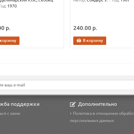
Делимарский Ю.К., Скобец
Автор:
Сондерс У.
Год:
1967
Год:
1970
0 р.
240.00 р.
 корзину
В корзину
жба поддержки
Дополнительно
ься с нами
Политика в отношении обрабо
персональных данных