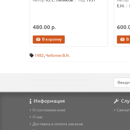
Автор:
Ю. С. Ляликов.
Год:
1951
Автор:
Е.М.
480.00 р.
600.0
В корзину
В
1982
,
Чеботин В.Н.
Подпишитесь на наши новости!
Новинки, скидки, предложения!
Информация
Слу
О состоянии книг
Связат
О нас
Доставка и оплата заказов