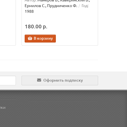
Автор:
Манеров В., Каверинский В.,
Ермилов С., Прудниченко Ф.
Год:
1988
180.00 р.
В корзину
Оформить подписку
тки