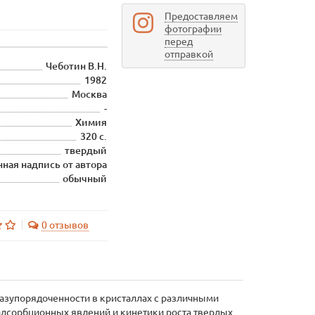
Предоставляем
фотографии
перед
отправкой
Чеботин В.Н.
1982
Москва
-
Химия
320 с.
твердый
ная надпись от автора
обычный
0 отзывов
азупорядоченности в кристаллах с различными
адсорбционных явлений и кинетики роста твердых