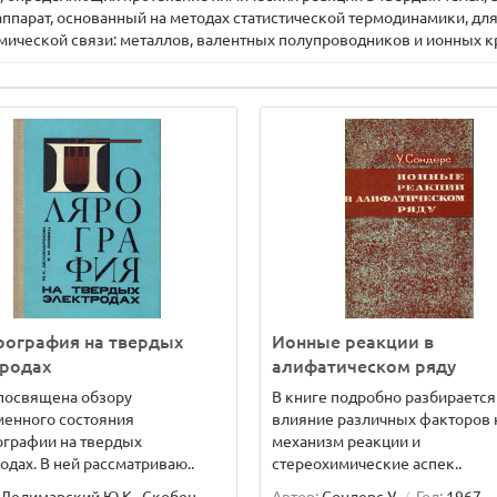
ппарат, основанный на методах статистической термодинамики, для 
мической связи: металлов, валентных полупроводников и ионных кр
рография на твердых
Ионные реакции в
тродах
алифатическом ряду
посвящена обзору
В книге подробно разбирается
менного состояния
влияние различных факторов 
ографии на твердых
механизм реакции и
одах. В ней рассматриваю..
стереохимические аспек..