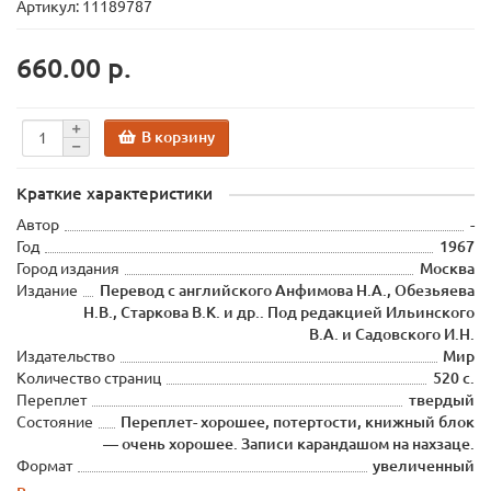
Артикул: 11189787
660.00 р.
В корзину
Краткие характеристики
Автор
-
Год
1967
Город издания
Москва
Издание
Перевод с английского Анфимова Н.А., Обезьяева
Н.В., Старкова В.К. и др.. Под редакцией Ильинского
В.А. и Садовского И.Н.
Издательство
Мир
Количество страниц
520 с.
Переплет
твердый
Состояние
Переплет- хорошее, потертости, книжный блок
— очень хорошее. Записи карандашом на нахзаце.
Формат
увеличенный