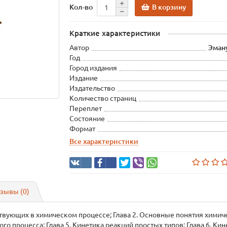
В корзину
Кол-во
Краткие характеристики
Автор
Эману
Год
Город издания
Издание
Издательство
Количество страниц
Переплет
Состояние
Формат
Все характеристики
зывы (0)
аствующих в химическом процессе; Глава 2. Основные понятия химич
го процесса; Глава 5. Кинетика реакций простых типов; Глава 6. Ки