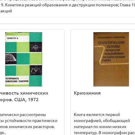
 9. Кинетика реакций образования и деструкции полимеров; Глава 10
еакций
чивость химических
Криохимия
оров. США, 1972
матически рассмотрены
Книга является первой
ы устойчивости практически
монографией, обобщающей
ипов химических реакторов.
материал по химии низких
я..
температур. В монографии расс