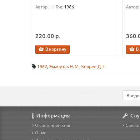
Автор:
-
Год:
1986
Автор:
220.00 р.
360.0
В корзину
В
1962
,
Эмануэль Н. М.
,
Кнорее Д. Г.
Подпишитесь на наши новости!
Новинки, скидки, предложения!
Информация
Слу
О состоянии книг
Связат
О нас