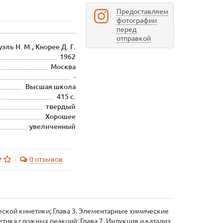
Предоставляем
фотографии
перед
отправкой
эль Н. М., Кнорее Д. Г.
1962
Москва
-
Высшая школа
415 с.
твердый
Хорошее
увеличенный
0 отзывов
еской кинетики; Глава 3. Элементарные химические
нетика сложных реакций; Глава 7. Индукция и катализ