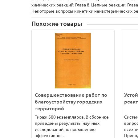
химических реакций; Глава 8. Цепные реакции; Глава
Некоторые вопросы кинетики неизотермических р
Похожие товары
Совершенствование работ по
Устой
благоустройству городских
реакт
территорий
Тираж 500 экземпляров. В сборнике
Систе
приведены результаты научных
вопрос
исследований по повышению
всех т
эффективнос..
Привод