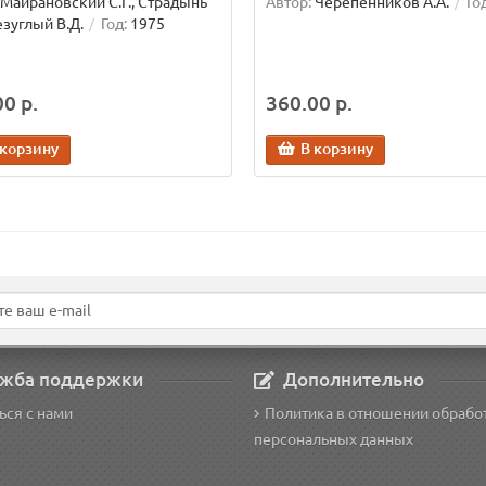
Майрановский С.Г., Страдынь
Автор:
Черепенников А.А.
Год
езуглый В.Д.
Год:
1975
0 р.
360.00 р.
 корзину
В корзину
жба поддержки
Дополнительно
ься с нами
Политика в отношении обрабо
персональных данных