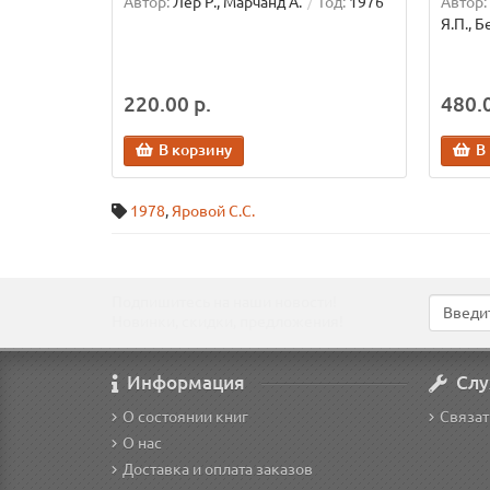
Автор:
Лер Р., Марчанд А.
Год:
1976
Автор:
Я.П., Б
220.00 р.
480.0
В корзину
В
1978
,
Яровой С.С.
Подпишитесь на наши новости!
Новинки, скидки, предложения!
Информация
Слу
О состоянии книг
Связат
О нас
Доставка и оплата заказов