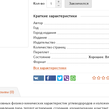
Закончился
Кол-во
Краткие характеристики
Автор
Год
Город издания
Издание
Издательство
Количество страниц
Переплет
Состояние
Хорошее. В
Формат
Все характеристики
зывы (0)
новных физико-химических характеристик углеводородов и изложен
вления пара, теплот испарения, сгорания, изомеризации, констант