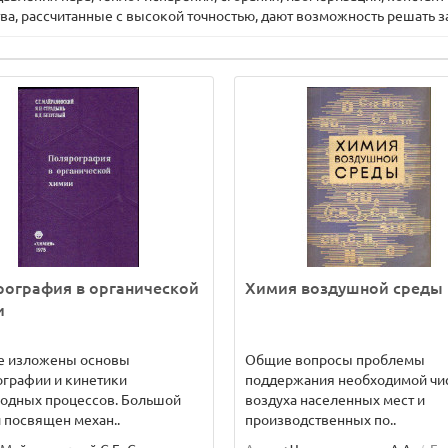
а, рассчитанные с высокой точностью, дают возможность решать з
рография в органической
Химия воздушной среды
и
ге изложены основы
Общие вопросы проблемы
графии и кинетики
поддержания необходимой чи
родных процессов. Большой
воздуха населенных мест и
 посвящен механ..
производственных по..