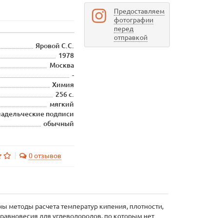
Предоставляем
фотографии
перед
отправкой
Яровой С.С.
1978
Москва
-
Химия
256 с.
мягкий
ладельческие подписи
обычный
0 отзывов
ы методы расчета температур кипения, плотности,
 равновесия для углеводородов, по которым нет