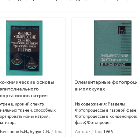
ко-химические основы
Элементарные фотопроц
сэпителиального
в молекулах
порта ионов натрия
отрен широкий спектр
Из содержания: Разделы:
иальных тканей, способных
Фотопроцессы в газовой фазе
ортировать ионы натрия.
Фотопроцессы в конденсиров
атизир..
фазе; Фотопроце..
Бессонов Б.И., Буцук С.В.
Год:
Автор:
-
Год:
1966