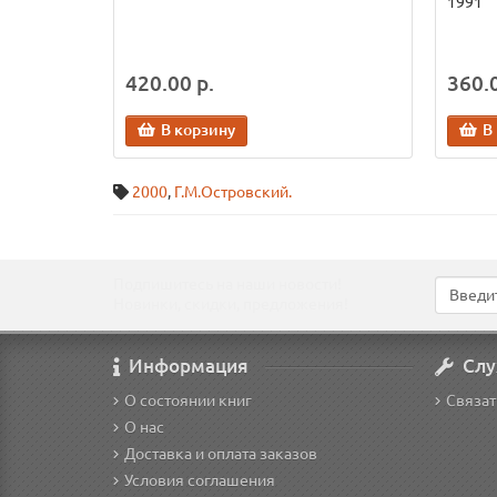
1991
420.00 р.
360.0
В корзину
В
2000
,
Г.М.Островский.
Подпишитесь на наши новости!
Новинки, скидки, предложения!
Информация
Слу
О состоянии книг
Связат
О нас
Доставка и оплата заказов
Условия соглашения