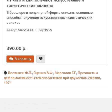
Из чего и как получают искусстенные и
синтетические волокна
В брошюре в популярной форме описаны основные
способы получения искусственных и синтетических
волоко..
Автор:
Меос А.И.
Год:
1959
390.00 р.
В корзину
Белянкин Ф.П.
,
Яценко В.Ф.
,
Марголин Г.Г.
,
Прочность и
деформативность стеклопластиков при двухосном сжатии
,
1971
Подпишитесь на наши новости!
Новинки, скидки, предложения!