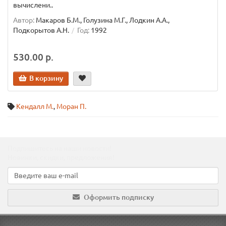
вычислени..
Автор:
Макаров Б.М., Голузина М.Г., Лодкин А.А.,
Подкорытов А.Н.
Год:
1992
530.00 р.
В корзину
Кендалл М.
,
Моран П.
Подпишитесь на наши новости!
Новинки, скидки, предложения!
Оформить подписку