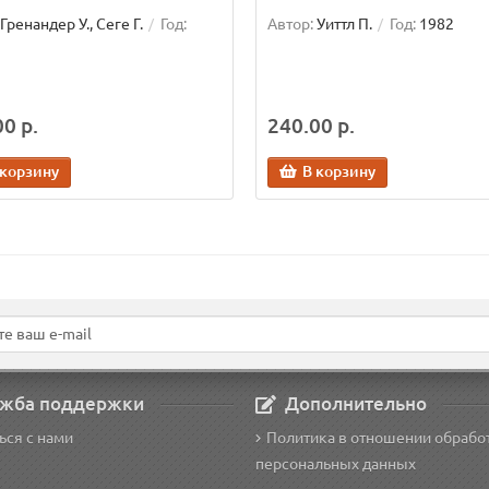
Гренандер У., Сеге Г.
Год:
Автор:
Уиттл П.
Год:
1982
0 р.
240.00 р.
 корзину
В корзину
жба поддержки
Дополнительно
ься с нами
Политика в отношении обрабо
персональных данных