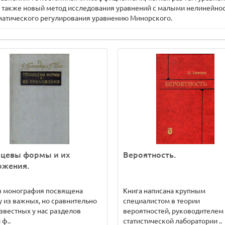
я также новый метод исследования уравнений с малыми нелинейност
матического регулирования уравнению Минорского.
ицевы формы и их
Вероятность.
ожения.
я монография посвящена
Книга написана крупным
 из важных, но сравнительно
специалистом в теории
звестных у нас разделов
вероятностей, руководителем
 ф..
статистической лаборатории ..