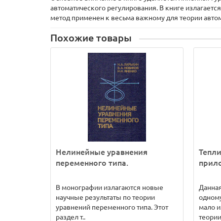
автоматического регулирования. В книге излагаетс
метод применен к весьма важному для теории авто
Похожие товары
Нелинейные уравнения
Тепл
переменного типа.
прил
В монографии излагаются новые
Данна
научные результаты по теории
одному
уравнений переменного типа. Этот
мало и
раздел т..
теории