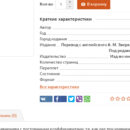
В корзину
Кол-во
Краткие характеристики
Автор
Год
Город издания
Издание
Перевод с английского А. М. Зверки
Под редакц
Издательство
Изд-во и
Количество страниц
Переплет
Состояние
Формат
Все характеристики
зывы (0)
внениям с постоянными коэффициентами, т.е. как раз тем уравнен