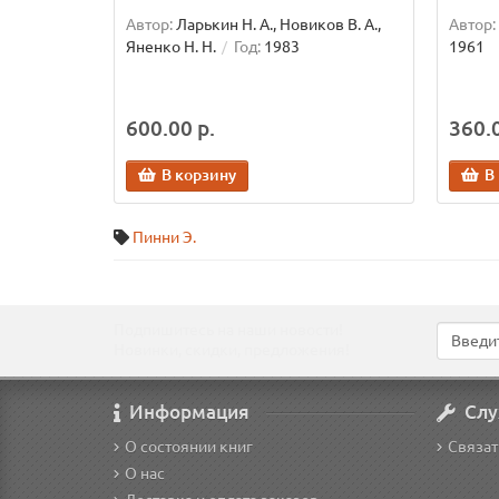
Автор:
Ларькин Н. А., Новиков В. А.,
Автор:
Яненко Н. Н.
Год:
1983
1961
600.00 р.
360.0
В корзину
В
Пинни Э.
Подпишитесь на наши новости!
Новинки, скидки, предложения!
Информация
Слу
О состоянии книг
Связат
О нас