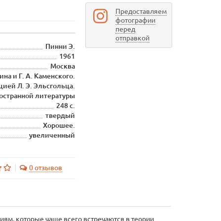
Предоставляем
фотографии
перед
отправкой
Пинни Э.
1961
Москва
на и Г. А. Каменского.
ией Л. Э. Эльсгольца.
ностранной литературы
248 с.
твердый
Хорошее.
увеличенный
0 отзывов
иям, которые чаще всего встречаются в теории