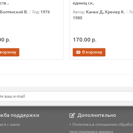
тв ..
единиц си..
Болтянский В.
Год:
1976
Автор:
Камке Д., Кремер К.
Го
1980
0 р.
170.00 р.
 корзину
В корзину
жба поддержки
Дополнительно
ься с нами
Политика в отношении обрабо
персональных данных