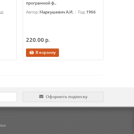
программой ф..
д:
Автор:
Маркушевич А.И.
Год:
1966
220.00 р.
В корзину
Оформить подписку
тки