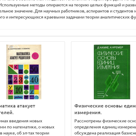
. Используемые методы опираются на теорию целых функций и разв
ельное значение. Для научных работников, аспирантов и студенто
ого и интересующихся краевыми задачами теории аналитических ф
атика атакует
Физические основы един
елей.
измерения.
инах введения новых
Рассмотрены физические осн
мм по математике, о новых
определения единиц измерен
 в науке, об эл-тах теории
обсуждена реализация базисн