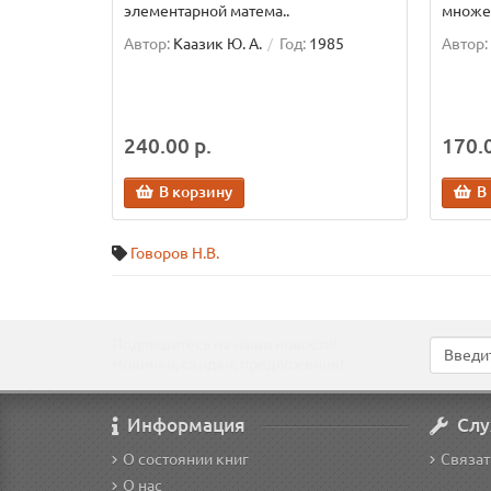
элементарной матема..
множес
Автор:
Каазик Ю. А.
Год:
1985
Автор:
240.00 р.
170.0
В корзину
В
Говоров Н.В.
Подпишитесь на наши новости!
Новинки, скидки, предложения!
Информация
Слу
О состоянии книг
Связат
О нас