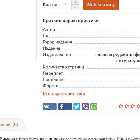
В корзину
Кол-во
Краткие характеристики
Автор
Год
Город издания
Издание
Издательство
Главная редакция ф
литературы
Количество страниц
Переплет
Состояние
Формат
Все характеристики
зывы (0)
 Римана с бесконечным индексом степенного характера. Дано исч