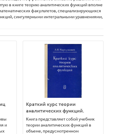
итую в книге теорию аналитических функций вполне
в математических факультетов, специализирующихся
ункций, сингулярными интегральными уравнениями,
иц
Краткий курс теории
аналитических функций.
овы
Книга представляет собой учебник
ия и
теории аналитических функций в
ых
объеме, предусмотренном