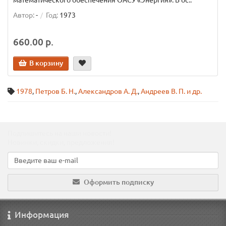
математического обеспечения ОАСУ «Энергия». В ос..
Автор:
-
Год:
1973
660.00 р.
В корзину
1978
,
Петров Б. Н.
,
Александров А. Д.
,
Андреев В. П. и др.
Подпишитесь на наши новости!
Новинки, скидки, предложения!
Оформить подписку
Информация