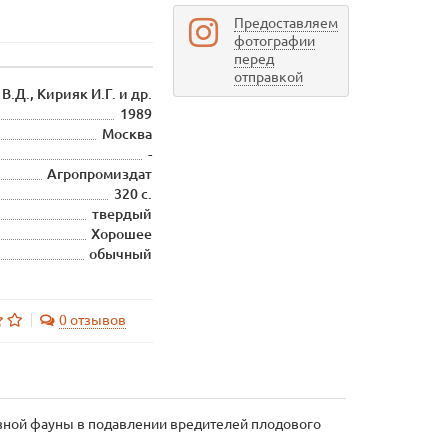
Предоставляем
фотографии
перед
отправкой
В.Д., Кирияк И.Г. и др.
1989
Москва
-
Агропромиздат
320 с.
твердый
Хорошее
обычный
0 отзывов
езной фауны в подавлении вредителей плодового