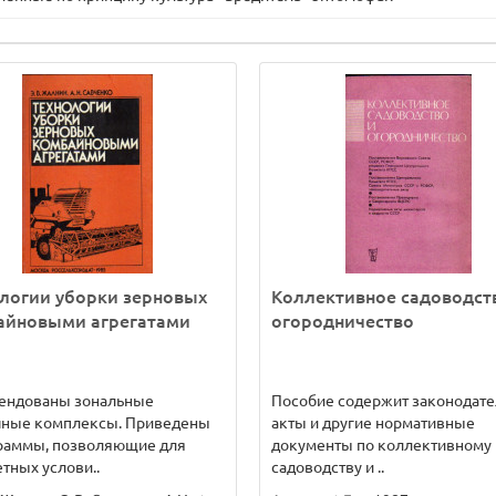
логии уборки зерновых
Коллективное садоводст
айновыми агрегатами
огородничество
ендованы зональные
Пособие содержит законодат
чные комплексы. Приведены
акты и другие нормативные
раммы, позволяющие для
документы по коллективному
тных услови..
садоводству и ..