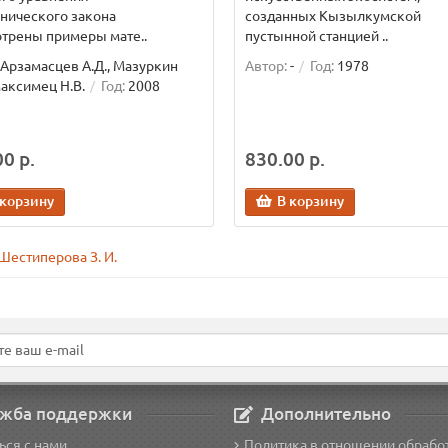
нического закона
созданных Кызылкумской
трены примеры мате..
пустынной станцией ..
Арзамасцев А.Д., Мазуркин
Автор:
-
Год:
1978
Максимец Н.В.
Год:
2008
0 р.
830.00 р.
 корзину
В корзину
Шестиперова З. И.
жба поддержки
Дополнительно
ься с нами
Политика в отношении обрабо