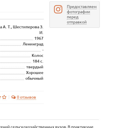
Предоставляем
фотографии
перед
отправкой
а А. Т., Шестиперова З.
И.
1967
Ленинград
-
Колос
184 с.
твердый
Хорошее
обычный
0 отзывов
тений сельскохозайственных вузов. В практикуме