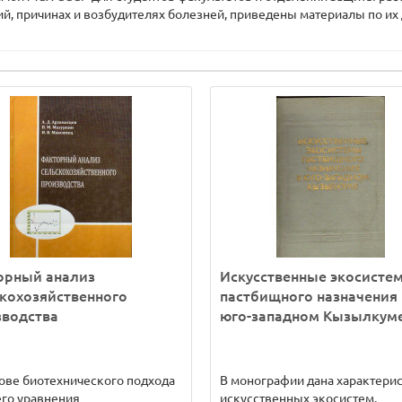
й, причинах и возбудителях болезней, приведены материалы по их 
орный анализ
Искусственные экосисте
кохозяйственного
пастбищного назначения 
зводства
юго-западном Кызылкум
ове биотехнического подхода
В монографии дана характери
го уравнения
искусственных экосистем,