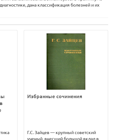
диагностике, дана классификация болезней и их
мы
Избранные сочинения
в
е
стика
Г.С. Зайцев — крупный советский
ученый, внесший большой вклад в