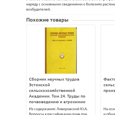
наряду с основными сведениями о болезнях растени
возбудителей.
Похожие товары
Сборник научных трудов
Факт
Эстонской
сельс
сельскохозяйственной
прои
Академии. Том 24. Труды по
почвоведению и агрохимии
Из содержания: Ливеровский Ю.А.
На осн
Вопросы классификации почв при
и обще