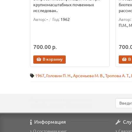
крупномасштабных почвенных
биотех
исследован..
рассмо
Автор:
-
Год:
1962
Автор:
П.М., 
700.00 р.
700.0
В корзину
В
1967
,
Головин П. Н.
,
Арсеньева М. В.
,
Тропова А. Т.
,
Подпишитесь на наши новости!
Новинки, скидки, предложения!
Информация
Слу
О состоянии книг
Связат