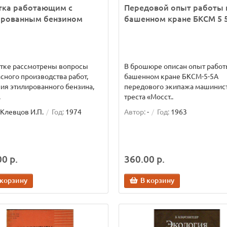
тка работающим с
Передовой опыт работы 
ированным бензином
башенном кране БКСМ 5 
ятке рассмотрены вопросы
В брошюре описан опыт работ
сного производства работ,
башенном кране БКСМ-5-5А
ия этилированного бензина,
передового экипажа машинис
.
треста «Мосст..
Клевцов И.П.
Год:
1974
Автор:
-
Год:
1963
0 р.
360.00 р.
 корзину
В корзину