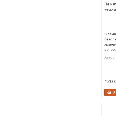
Памя
этил
В пам
безопа
хранен
вопро.
Автор:
120.0
В