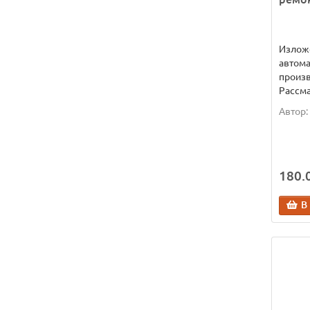
Излож
автома
произв
Рассма
Автор:
180.0
В