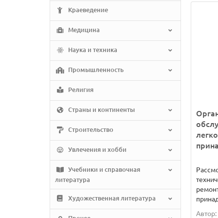
Краеведение
Медицина
Наука и техника
Промышленность
Религия
Страны и континенты
Орган
обсл
Строительство
легк
прин
Увлечения и хобби
Учебники и справочная
Рассм
технич
литература
ремонт
Художественная литература
принад
Автор: