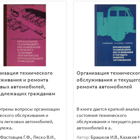
изация технического
Организация техническо
уживания и ремонта
обслуживания и текущег
овых автомобилей,
ремонта автомобилей
адлежащих гражданам
отрены вопросы организации
В книге дается краткий анализ
еского обслуживания и
состояния технического
а легковых автомобилей,
обслуживания и текущего рем
лежа..
автомобилей в а..
Фастовцев Г.Ф., Ляско В.И.,
Автор:
Брашков И.В., Казаков Н