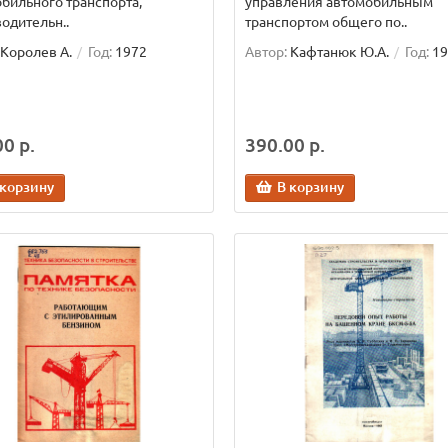
бильного транспорта,
управления автомобильным
одительн..
транспортом общего по..
Королев А.
Год:
1972
Автор:
Кафтанюк Ю.А.
Год:
19
0 р.
390.00 р.
 корзину
В корзину