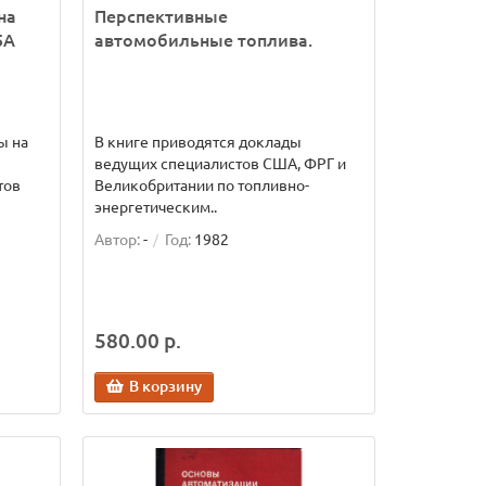
на
Перспективные
5А
автомобильные топлива.
ы на
В книге приводятся доклады
ведущих специалистов США, ФРГ и
тов
Великобритании по топливно-
энергетическим..
Автор:
-
Год:
1982
580.00 р.
В корзину