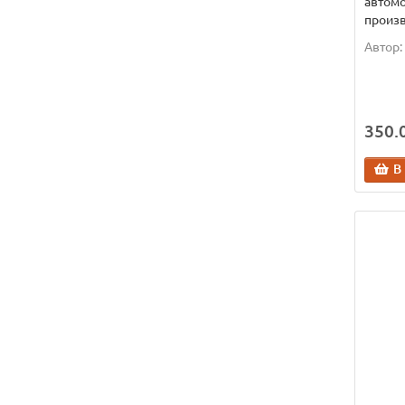
автомо
произв
Автор:
350.0
В