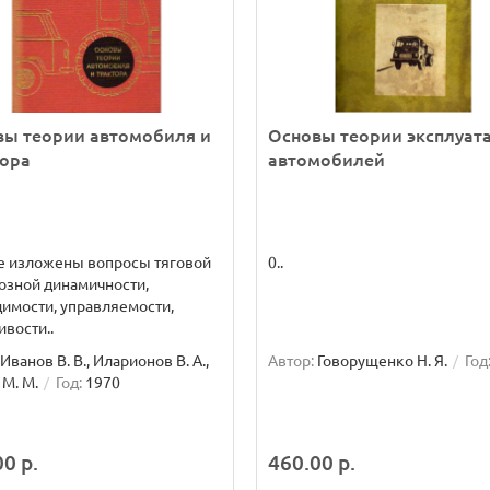
вы теории автомобиля и
Основы теории эксплуат
тора
автомобилей
е изложены вопросы тяговой
0..
озной динамичности,
имости, управляемости,
ивости..
Иванов В. В., Иларионов В. А.,
Автор:
Говорущенко Н. Я.
Год
М. М.
Год:
1970
0 р.
460.00 р.