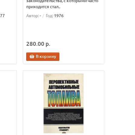
законодательства, с которыми часто
приходится стал..
77
Автор:
-
Год:
1976
280.00 р.
В корзину