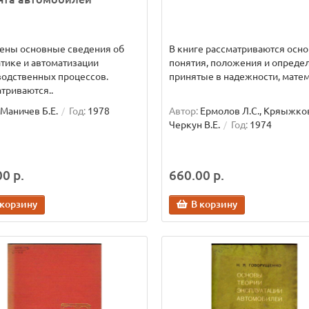
ены основные сведения об
В книге рассматриваются осн
тике и автоматизации
понятия, положения и опреде
одственных процессов.
принятые в надежности, матем
триваются..
Маничев Б.Е.
Год:
1978
Автор:
Ермолов Л.С., Кряыжков
Черкун В.Е.
Год:
1974
0 р.
660.00 р.
 корзину
В корзину