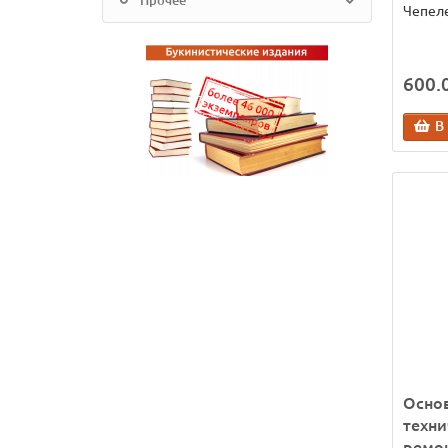
Прочее
Чепеле
600.0
В
Осно
техни
ремо