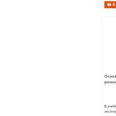
В
Основ
ремо
В учеб
эксплу