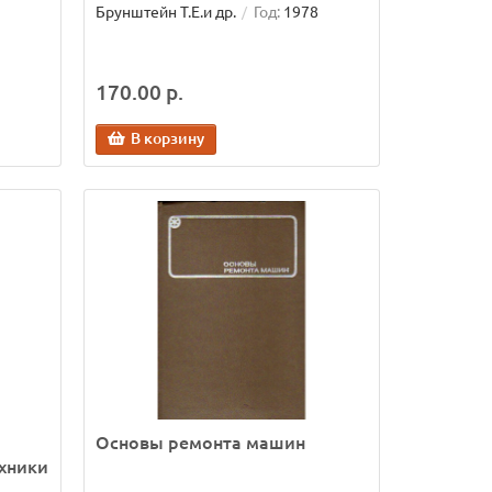
Брунштейн Т.Е.и др.
Год:
1978
170.00 р.
В корзину
Основы ремонта машин
хники