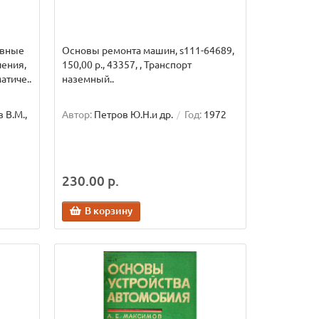
овные
Основы ремонта машин, s111-64689,
ления,
150,00 р., 43357, , Транспорт
атиче..
наземный..
 В.М.,
Автор:
Петров Ю.Н.и др.
Год:
1972
230.00 р.
В корзину