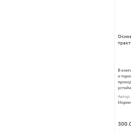
Осно
трак
В книг
и торм
проход
устойч
Автор:
Морин 
300.0