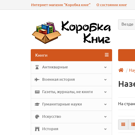
Интернет-магазин "Коробка книг"
О состоянии книг
Везде
Книги
Антикварные
На
Военная история
Наз
Газеты, журналы, не книги
На стран
Гуманитарные науки
Искусство
История