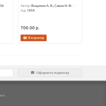
56
Автор:
Вощинин А. И., Савин И. Ф.
Год:
1954
700.00 р.
В корзину
Оформить подписку
тки