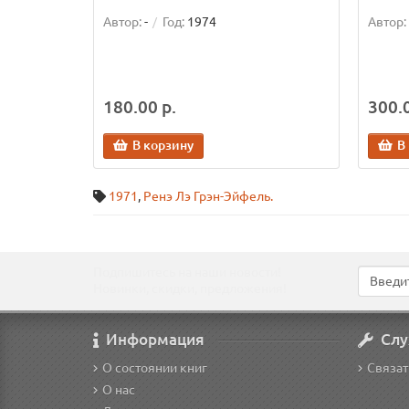
Автор:
-
Год:
1974
Автор:
180.00 р.
300.0
В корзину
В
1971
,
Ренэ Лэ Грэн-Эйфель.
Подпишитесь на наши новости!
Новинки, скидки, предложения!
Информация
Слу
О состоянии книг
Связат
О нас