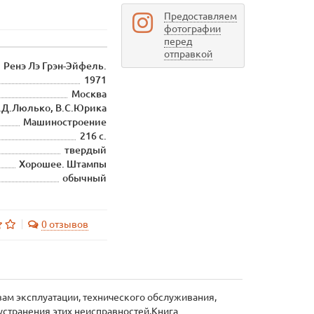
Предоставляем
фотографии
перед
отправкой
Ренэ Лэ Грэн-Эйфель.
1971
Москва
И.Д.Люлько, В.С.Юрика
Машиностроение
216 с.
твердый
Хорошее. Штампы
обычный
0 отзывов
ам эксплуатации, технического обслуживания,
устранения этих неисправностей.Книга