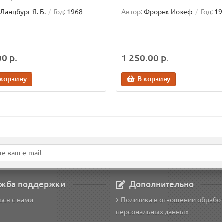
Ланцбург Я. Б.
Год:
1968
Автор:
Фрорнк Иозеф
Год:
19
0 р.
1 250.00 р.
 корзину
В корзину
жба поддержки
Дополнительно
ься с нами
Политика в отношении обрабо
персональных данных