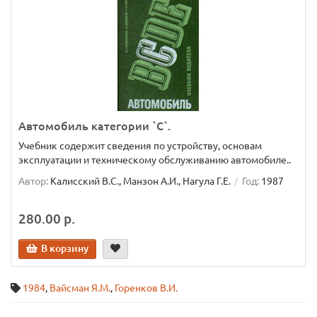
Автомобиль категории `С`.
Учебник содержит сведения по устройству, основам
эксплуатации и техническому обслуживанию автомобиле..
Автор:
Калисский В.С., Манзон А.И., Нагула Г.Е.
Год:
1987
280.00 р.
В корзину
1984
,
Вайсман Я.М.
,
Горенков В.И.