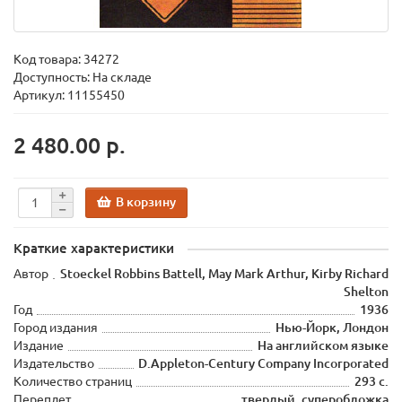
Код товара:
34272
Доступность: На складе
Артикул: 11155450
2 480.00 р.
В корзину
Краткие характеристики
Автор
Stoeckel Robbins Battell, May Mark Arthur, Kirby Richard
Shelton
Год
1936
Город издания
Нью-Йорк, Лондон
Издание
На английском языке
Издательство
D.Appleton-Century Company Incorporated
Количество страниц
293 с.
Переплет
твердый, суперобложка