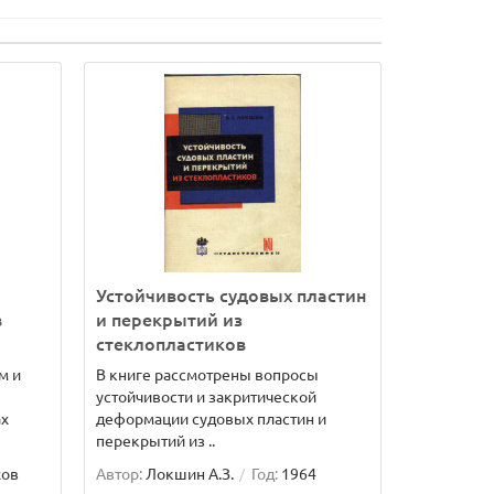
Устойчивость судовых пластин
в
и перекрытий из
стеклопластиков
м и
В книге рассмотрены вопросы
устойчивости и закритической
ах
деформации судовых пластин и
перекрытий из ..
хов
Автор:
Локшин А.З.
Год:
1964