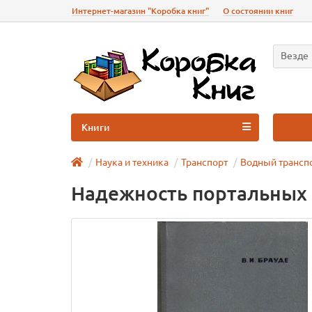
Интернет-магазин "Коробка книг"
О состоянии книг
Везде
Книги
Наука и техника
Транспорт
Водный трансп
Надежность портальных 