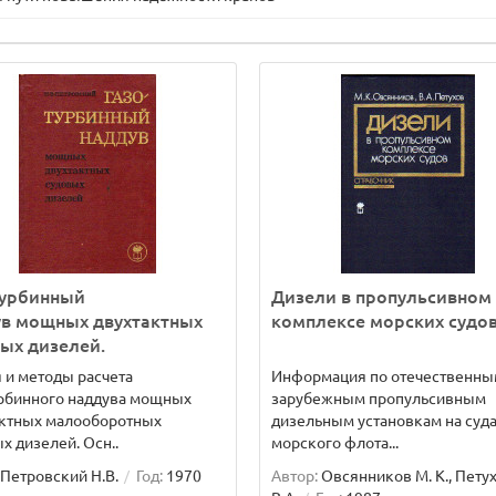
турбинный
Дизели в пропульсивном
ув мощных двухтактных
комплексе морских судо
ых дизелей.
 и методы расчета
Информация по отечественны
урбинного наддува мощных
зарубежным пропульсивным
актных малооборотных
дизельным установкам на суд
х дизелей. Осн..
морского флота...
Петровский Н.В.
Год:
1970
Автор:
Овсянников М. К., Пету