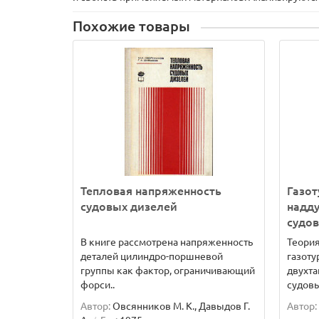
Похожие товары
Тепловая напряженность
Газо
судовых дизелей
надд
судов
В книге рассмотрена напряженность
Теория
деталей цилиндро-поршневой
газот
группы как фактор, ограничивающий
двухт
форси..
судовы
Автор:
Овсянников М. К., Давыдов Г.
Автор: