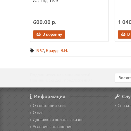
А.
Год:
1975
600.00 р.
1 040
В корзину
В
1967
,
Брауде В.И.
Подпишитесь на наши новости!
Новинки, скидки, предложения!
Информация
Слу
О состоянии книг
Связат
О нас
Доставка и оплата заказов
Условия соглашения