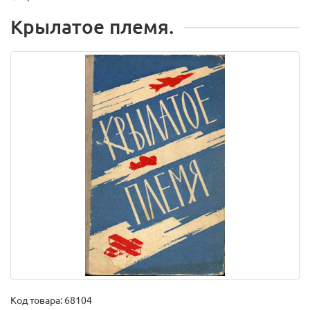
Крылатое племя.
Код товара:
68104