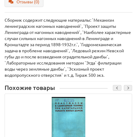
Отзывы (0)
Сборник содержит следующие материалы: `Механизм
ленинградских нагонных наводнений`, `Проект защиты
Ленинграда от нагонных наводнений`, `Наиболее характерные
случаи сильных нагонных наводнений в Ленинграде и
Кронштадте за период 1898-1932г.г.`, `Гидромеханическая
задача в проблеме наводнений`, `Ледовый режим Невской
губы до и после возведения оградительной дамбы`,
`Лабораторные исследования методом `Эгда` фильтрации
воды через земляные дамбы`, `Эскизный проект
водопропускного отверстия` и т. д. Тираж 500 экз.
Похожие товары