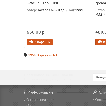
Освещены принцип..
провод
Автор:
Токарев М.Ф.и др.
Год:
1984
Автор:
М.М.
660.00 р.
480.0
В корзину
В
1950
,
Харкевич А.А.
Подпишитесь на наши новости!
Новинки, скидки, предложения!
Информация
Слу
О состоянии книг
Связат
О нас