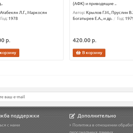
..
(АФК) и приводящие ..
Атабекян Л.Г., Маркосян
Автор:
Крылов Г.М., Пруслин В.З
Год:
1978
Богатырев Е.А., и др.
Год:
197
0 р.
420.00 р.
 корзину
В корзину
жба поддержки
Дополнительно
ься с нами
Политика в отношении обрабо
персональных данных