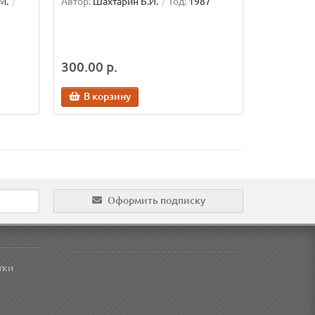
М.
Автор:
Шахтарин Б.И.
Год:
1987
300.00 р.
В корзину
Оформить подписку
тки