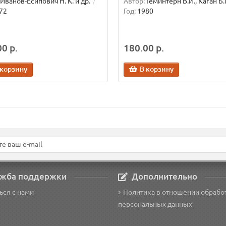
Иванов-Есипович Н. К. и др.
Автор:
Геминтерн В.И., Каган Б.
72
Год:
1980
0 р.
180.00 р.
 корзину
В корзину
жба поддержки
Дополнительно
ься с нами
Политика в отношении обрабо
персональных данных