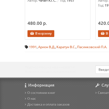
Автор:
Чечет Ю. С.
Год:
1957
Автор:
Год:
19
480.00 р.
420.0
В корзину
В
1991
,
Арион В.Д.
,
Каратун В.С.
,
Пасинковский П.А.
Подпишитесь на наши новости!
Новинки, скидки, предложения!
Информация
Слу
О состоянии книг
Связат
О нас
Доставка и оплата заказов