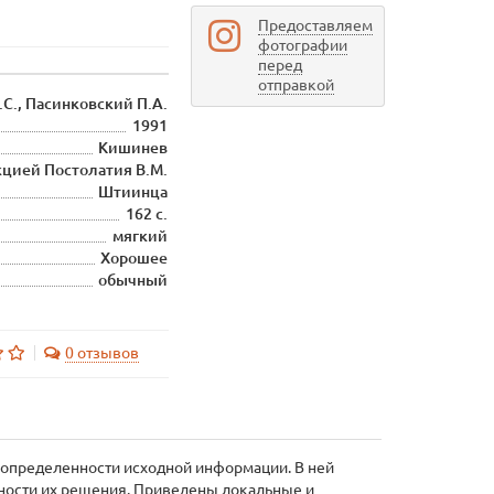
Предоставляем
фотографии
перед
отправкой
.С., Пасинковский П.А.
1991
Кишинев
кцией Постолатия В.М.
Штиинца
162 с.
мягкий
Хорошее
обычный
0 отзывов
еопределенности исходной информации. В ней
ности их решения. Приведены локальные и