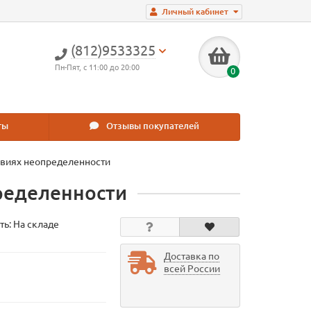
Личный кабинет
(812)9533325
Пн-Пят, с 11:00 до 20:00
0
ты
Отзывы покупателей
овиях неопределенности
ределенности
ть: На складе
Доставка по
всей России