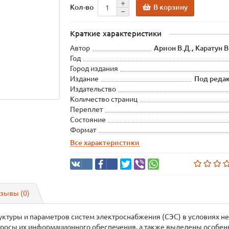
В корзину
Кол-во
Краткие характеристики
Автор
Арион В.Д., Каратун В
Год
Город издания
Издание
Под реда
Издательство
Количество страниц
Переплет
Состояние
Формат
Все характеристики
зывы (0)
ктуры и параметров систем электроснабжения (СЭС) в условиях н
просы их информационного обеспечения, а также выделены особен