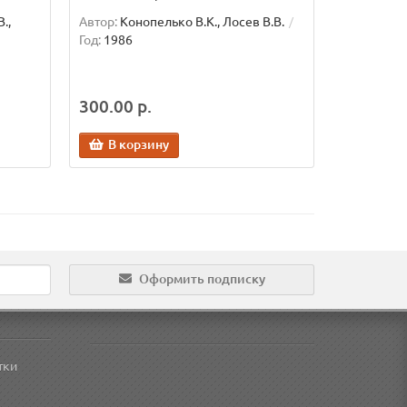
.,
Автор:
Конопелько В.К., Лосев В.В.
Год:
1986
300.00 р.
В корзину
Оформить подписку
тки