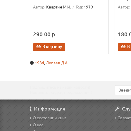
Автор:
Квартин М.И.
Год:
1979
Автор:
290.00 р.
180.0
В корзину
В
1984
,
Лепаев Д.А.
Подпишитесь на наши новости!
Новинки, скидки, предложения!
Информация
Слу
О состоянии книг
Связат
О нас