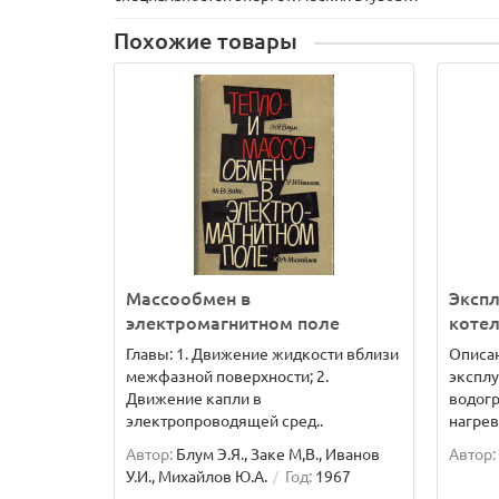
Похожие товары
Массообмен в
Эксп
электромагнитном поле
котел
Главы: 1. Движение жидкости вблизи
Описа
межфазной поверхности; 2.
эксплу
Движение капли в
водогр
электропроводящей сред..
нагрев
Автор:
Блум Э.Я., Заке М,В., Иванов
Автор:
У.И., Михайлов Ю.А.
Год:
1967