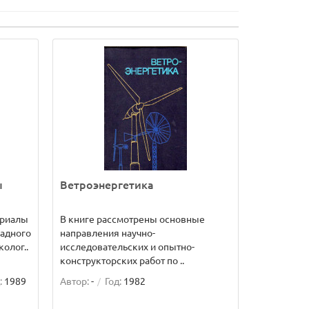
ы
Ветроэнергетика
ериалы
В книге рассмотрены основные
ладного
направления научно-
олог..
исследовательских и опытно-
конструкторских работ по ..
:
1989
Автор:
-
Год:
1982