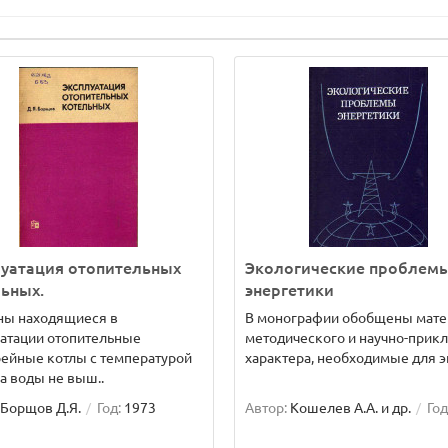
луатация отопительных
Экологические проблем
ьных.
энергетики
ны находящиеся в
В монографии обобщены мат
атации отопительные
методического и научно-прик
ейные котлы с температурой
характера, необходимые для эк
а воды не выш..
Борщов Д.Я.
Год:
1973
Автор:
Кошелев А.А. и др.
Год