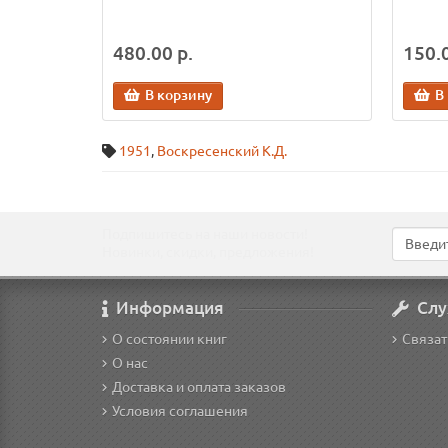
480.00 р.
150.0
В корзину
В
1951
,
Воскресенский К.Д.
Подпишитесь на наши новости!
Новинки, скидки, предложения!
Информация
Слу
О состоянии книг
Связат
О нас
Доставка и оплата заказов
Условия соглашения