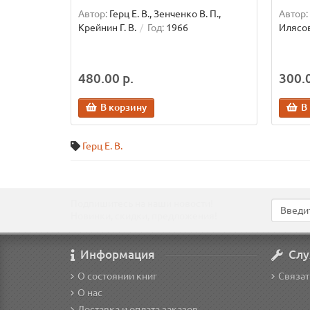
Автор:
Герц Е. В., Зенченко В. П.,
Автор:
Крейнин Г. В.
Год:
1966
Илясов
480.00 р.
300.0
В корзину
В
Герц Е. В.
Подпишитесь на наши новости!
Новинки, скидки, предложения!
Информация
Слу
О состоянии книг
Связат
О нас
Доставка и оплата заказов