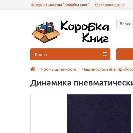
Интернет-магазин "Коробка книг"
О состоянии книг
Везде
Книги
Промышленность
Машиностроение, прибор
Динамика пневматически