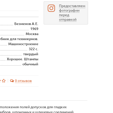
Предоставляем
фотографии
перед
отправкой
Безменов А.Е.
1969
Москва
ебник для техникумов.
Машиностроение
322 с.
твердый
Хорошее. Штампы
обычный
0 отзывов
сположения полей допусков для гладких
алибров, шпоночных и шлицевых соединений,