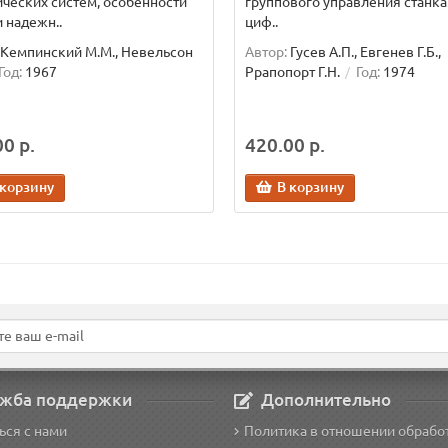
ческих систем, особенности
группового управления станка
 надежн..
циф..
Кемпинский М.М., Невельсон
Автор:
Гусев А.П., Евгенев Г.Б.,
Год:
1967
Ррапопорт Г.Н.
Год:
1974
0 р.
420.00 р.
 корзину
В корзину
жба поддержки
Дополнительно
ься с нами
Политика в отношении обрабо