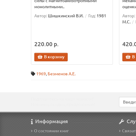
силы с магнитоанизотропными
механи
монолитными..
оценки
Автор:
Шишкинский В.И.
Год:
1981
Автор:
М.С.
220.00 р.
420.0
В корзину
В
1969
,
Безменов А.Е.
Подпишитесь на наши новости!
Новинки, скидки, предложения!
Информация
Слу
О состоянии книг
Связат