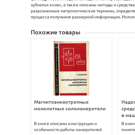
зубчатых колес, а также описаны методы и средств
разрозненные метрологические термины, определе
процесса получения размерной информации. Излож
Похожие товары
Магнитоанизотропные
Наде
монолитные силоизмерители
средс
в ма
В книге описаны конструкции и
В книг
особенности работы измерителей
поняти